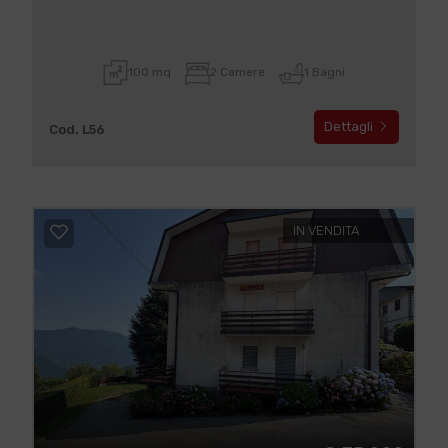
100 mq
2 Camere
1 Bagni
Dettagli
Cod. L56
IN VENDITA