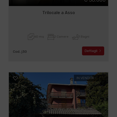
Trilocale a Asso
60 mq
2 Camere
1 Bagni
Dettagli
Cod. j30
IN VENDITA