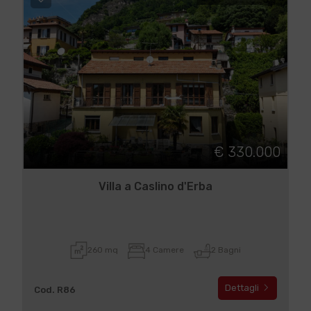
€ 330.000
Villa a Caslino d'Erba
260 mq
4 Camere
2 Bagni
Dettagli
Cod. R86