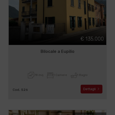
€ 135.000
Bilocale a Eupilio
78 mq
1 Camere
1 Bagni
Dettagli
Cod. S26