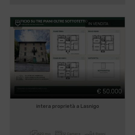
IN VENDITA
€ 50.000
intera proprietà a Lasnigo
620 mq
12 Camere
4 Bagni