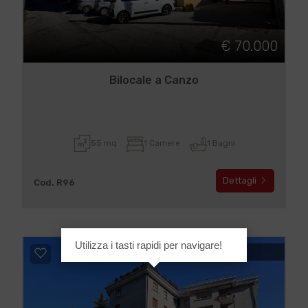
€ 70.000
Bilocale a Canzo
55 mq
1 Camere
1 Bagni
Dettagli
Cod. R96
Utilizza i tasti rapidi per navigare!
IN VENDITA