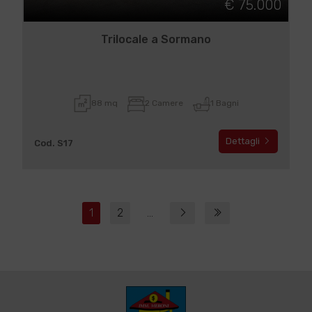
€ 75.000
Trilocale a Sormano
88 mq
2 Camere
1 Bagni
Dettagli
Cod. S17
1
2
...