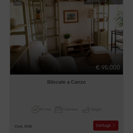
IN VENDITA
€ 95.000
Bilocale a Canzo
45 mq
1 Camere
1 Bagni
Dettagli
Cod. M35