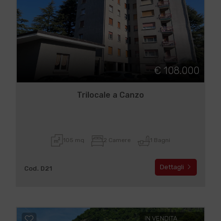
€ 108.000
Trilocale a Canzo
105 mq
2 Camere
1 Bagni
Dettagli
Cod. D21
IN VENDITA