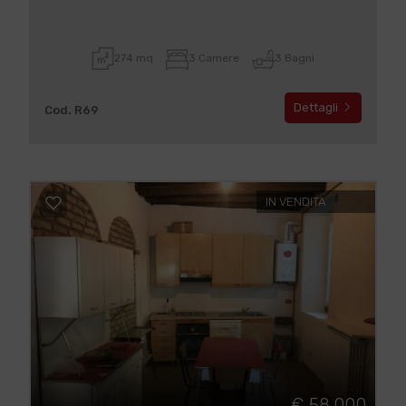
274 mq
3 Camere
3 Bagni
Dettagli
Cod. R69
IN VENDITA
€ 58.000